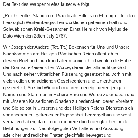
Der Text des Wappenbriefes lautet wie folgt:
„Reichs-Ritter-Stand cum Praedicato Edler von Ehrengreif für den
Herzoglich Würtembergischen würklichen geheimen Rath und
Schwäbischen Kreiß-Gesandten Ernst Heinrich von Mylius de
Dato Wien den 28ten July 1767.
Wir Joseph der Andere (Tot. Tit.) Bekennen für Uns und Unsere
Nachkommen am Heiligen Römischen Reich offentlich mit
diesem Brief und thun kund aller männiglich, obwohlen die Höhe
der Römisch-Kaiserlichen Würde, darein der allmächtige Gott
Uns nach seiner vätterlichen Fürsehung gesetzet hat, vorhin mit
vielen edlen und adelichen Geschlechtern und Unterthanen
gezieret ist; So sind Wir doch mehrers geneigt, deren jenigen
Namen und Stammen in Höhere Ehre und Würde zu erheben und
mit Unseren Kaiserlichen Gnaden zu bedencken, deren Voreltern
und Sie selbst in Unseren und des Heiligen Reichs Diensten sich
vor anderen mit getreuester Ergebenheit hervorgethan und wohl
verhalten haben, damit noch mehrere durch der gleichen milde
Belohnungen zur Nachfolge guten Verhaltens und Ausübung
adelicher und redlicher Thaten gleichfalls beweget und