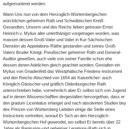
aufgemunteret werden.
Wann Uns nun von dem Herzoglich-Würtembergischen
würcklichen geheimen Rath und Schwäbischen Kreiß-
Gesandten, Unserm und des Reichs lieben getreuen Ernst
Heinrich v. Mylius aller unterthänigst vorgetragen worden, was
massen dessen Groß-Vater und Vater in Kur-Sächsischen
Diensten als Appelations-Räthe gestanden und seines Groß-
Vaters Bruder Königl. Preußischer geheimer Rath und General-
Auditor geweßen, auch viele von seiner Familie schon ehe
dessen denen Adelichen gleich geachtet worden; Gestalten ein
Mylius von Gnadenfeld das Westphälische Friedens-Instrument
und den Reichs-Abschied von 1654 als Kaiserlicher- auch
Königlich-Dänischer-und gräflich Oldenburgischer Rath
unterschrieben habe, vornehmlich aber Er selbst sich von Jugend
auf in denen Wissenschafften dergestalten hervorgethan, dass er
den gradum Licentiatus erlanget und nach absolvirten Studien bey
des Prinzen von Würtemberg Liebden einige die Stelle eines
Instructoris vertretten, worauf Er Sich an den Herzoglich-
Würtembergischen Hof gewendet, wo selbst Er bereits über 22
Jahre als Regirungs-und geheimer Legations-Rath sich in