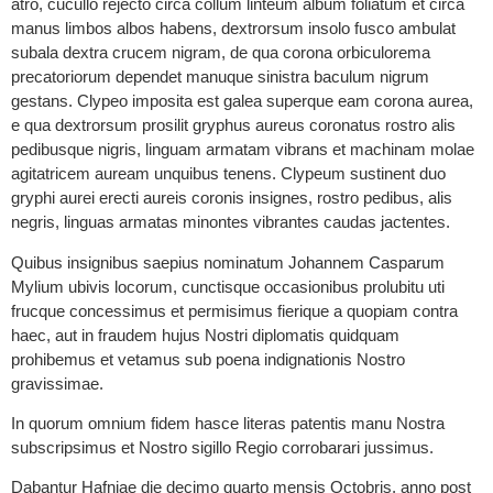
atro, cucullo rejecto circa collum linteum album foliatum et circa
manus limbos albos habens, dextrorsum insolo fusco ambulat
subala dextra crucem nigram, de qua corona orbiculorema
precatoriorum dependet manuque sinistra baculum nigrum
gestans. Clypeo imposita est galea superque eam corona aurea,
e qua dextrorsum prosilit gryphus aureus coronatus rostro alis
pedibusque nigris, linguam armatam vibrans et machinam molae
agitatricem auream unquibus tenens. Clypeum sustinent duo
gryphi aurei erecti aureis coronis insignes, rostro pedibus, alis
negris, linguas armatas minontes vibrantes caudas jactentes.
Quibus insignibus saepius nominatum Johannem Casparum
Mylium ubivis locorum, cunctisque occasionibus prolubitu uti
frucque concessimus et permisimus fierique a quopiam contra
haec, aut in fraudem hujus Nostri diplomatis quidquam
prohibemus et vetamus sub poena indignationis Nostro
gravissimae.
In quorum omnium fidem hasce literas patentis manu Nostra
subscripsimus et Nostro sigillo Regio corrobarari jussimus.
Dabantur Hafniae die decimo quarto mensis Octobris, anno post