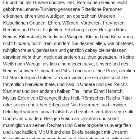
für und für, als Unsere und des Heil. Römischen Reichs recht
gebohrne Lehens-Turniers-genossene Ritterliche Personen
erkennen, ehren und würdigen, an oberzehlten Unseren
Kaiserlichen Gnaden, Ehren, Würden, Vortheilen, Freyheiten,
Rechten und Gerechtigkeiten, Erhebung in des Heiligen Röm.
Reichs Ritterstand, Ritterlichen Wappen, Kleinod und Benamung
nicht hindern, noch irren, sondern Sie dessen allen, wie obstehet,
ruhiglich freuen, geniessen und gänzlich dabey bleibenlassen,
darwider nicht thun, noch das anderen zu thun gestatten, in keine
Weiß noch Weege, als lieb einem jeden seye, Unsere und des
Reichs schwere Ungnad und Straff und darzu eine Poen, nemlich
50 Mark löthigen Goldes, zu vermeiden, die ein jeder so offt Er
freventlich hierwider thäte, und halb in Unsere und des Reichs
Kammer und den anderen halben Theil ihme Ernst Heinrich
Mylius Edlen von Ehrengreiff des Heil. Römischen Reichs Ritter
oder seinen ehelichen Erben und Nachkommen, so hierwider
beleidiget würden, unnachläßlich zu bezahlen verfallen seyn solle;
Doch Uns und dem Heiligen Reich an Unseren und sonst
männiglich an seinen Rechten und Gerechtigkeiten unvergriffen
und unschädlich. Mit Urkund dies Briefs besiegelt mit Unserm
Kaiserlichen anhangenden Innsiegel, der geben ist zu Wien den