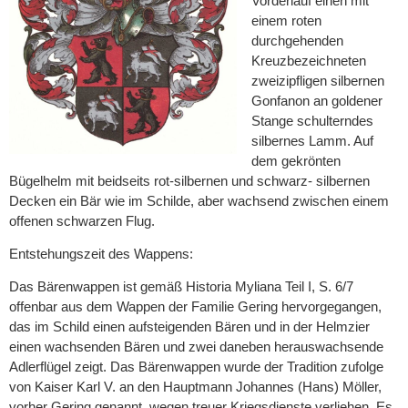
Vorderlauf einen mit
einem roten
durchgehenden
Kreuzbezeichneten
zweizipfligen silbernen
Gonfanon an goldener
Stange schulterndes
silbernes Lamm. Auf
dem gekrönten
Bügelhelm mit beidseits rot-silbernen und schwarz- silbernen
Decken ein Bär wie im Schilde, aber wachsend zwischen einem
offenen schwarzen Flug.
Entstehungszeit des Wappens:
Das Bärenwappen ist gemäß Historia Myliana Teil I, S. 6/7
offenbar aus dem Wappen der Familie Gering hervorgegangen,
das im Schild einen aufsteigenden Bären und in der Helmzier
einen wachsenden Bären und zwei daneben herauswachsende
Adlerflügel zeigt. Das Bärenwappen wurde der Tradition zufolge
von Kaiser Karl V. an den Hauptmann Johannes (Hans) Möller,
vorher Gering genannt, wegen treuer Kriegsdienste verliehen. Es