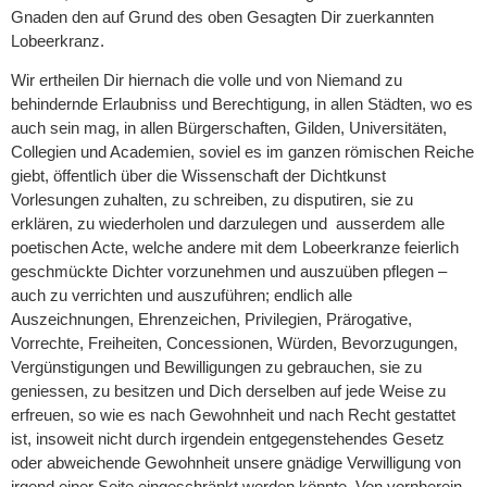
Gnaden den auf Grund des oben Gesagten Dir zuerkannten
Lobeerkranz.
Wir ertheilen Dir hiernach die volle und von Niemand zu
behindernde Erlaubniss und Berechtigung, in allen Städten, wo es
auch sein mag, in allen Bürgerschaften, Gilden, Universitäten,
Collegien und Academien, soviel es im ganzen römischen Reiche
giebt, öffentlich über die Wissenschaft der Dichtkunst
Vorlesungen zuhalten, zu schreiben, zu disputiren, sie zu
erklären, zu wiederholen und darzulegen und ausserdem alle
poetischen Acte, welche andere mit dem Lobeerkranze feierlich
geschmückte Dichter vorzunehmen und auszuüben pflegen –
auch zu verrichten und auszuführen; endlich alle
Auszeichnungen, Ehrenzeichen, Privilegien, Prärogative,
Vorrechte, Freiheiten, Concessionen, Würden, Bevorzugungen,
Vergünstigungen und Bewilligungen zu gebrauchen, sie zu
geniessen, zu besitzen und Dich derselben auf jede Weise zu
erfreuen, so wie es nach Gewohnheit und nach Recht gestattet
ist, insoweit nicht durch irgendein entgegenstehendes Gesetz
oder abweichende Gewohnheit unsere gnädige Verwilligung von
irgend einer Seite eingeschränkt werden könnte. Von vornherein