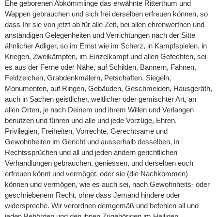
Ehe geborenen Abkömmlinge das erwähnte Ritterthum und
Wappen gebrauchen und sich frei derselben erfreuen können, so
dass Ihr sie von jetzt ab für alle Zeit, bei allen ehrenwerthen und
anständigen Gelegenheiten und Verrichtungen nach der Sitte
ähnlicher Adliger, so im Ernst wie im Scherz, in Kampfspielen, in
Kriegen, Zweikämpfen, im Einzelkampf und allen Gefechten, sei
es aus der Ferne oder Nähe, auf Schilden, Bannern, Fahnen,
Feldzeichen, Grabdenkmälern, Petschaften, Siegeln,
Monumenten, auf Ringen, Gebäuden, Geschmeiden, Hausgeräth,
auch in Sachen geistlicher, weltlicher oder gemischter Art, an
allen Orten, je nach Deinem und ihrem Willen und Verlangen
benutzen und führen und alle und jede Vorzüge, Ehren,
Privilegien, Freiheiten, Vorrechte, Gerechtsame und
Gewohnheiten im Gericht und ausserhalb desselben, in
Rechtssprüchen und all und jeden andern gerichtlichen
Verhandlungen gebrauchen, geniessen, und derselben euch
erfreuen könnt und vermöget, oder sie (die Nachkommen)
können und vermögen, wie es auch sei, nach Gewohnheits- oder
geschriebenem Recht, ohne dass Jemand hindere oder
widerspreche. Wir verordnen demgemäß und befehlen all und
jeden Behörden und den ihnen Zugehörigen im Heiligen