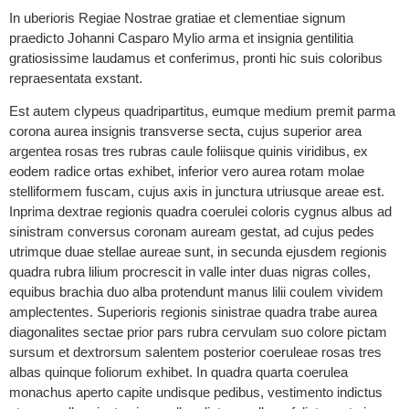
In uberioris Regiae Nostrae gratiae et clementiae signum
praedicto Johanni Casparo Mylio arma et insignia gentilitia
gratiosissime laudamus et conferimus, pronti hic suis coloribus
repraesentata exstant.
Est autem clypeus quadripartitus, eumque medium premit parma
corona aurea insignis transverse secta, cujus superior area
argentea rosas tres rubras caule foliisque quinis viridibus, ex
eodem radice ortas exhibet, inferior vero aurea rotam molae
stelliformem fuscam, cujus axis in junctura utriusque areae est.
Inprima dextrae regionis quadra coerulei coloris cygnus albus ad
sinistram conversus coronam auream gestat, ad cujus pedes
utrimque duae stellae aureae sunt, in secunda ejusdem regionis
quadra rubra lilium procrescit in valle inter duas nigras colles,
equibus brachia duo alba protendunt manus lilii coulem vividem
amplectentes. Superioris regionis sinistrae quadra trabe aurea
diagonalites sectae prior pars rubra cervulam suo colore pictam
sursum et dextrorsum salentem posterior coeruleae rosas tres
albas quinque foliorum exhibet. In quadra quarta coerulea
monachus aperto capite undisque pedibus, vestimento indictus