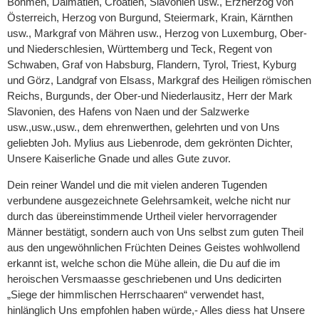
Böhmen, Dalmatien, Croatien, Slavonien usw., Erzherzog von
Österreich, Herzog von Burgund, Steiermark, Krain, Kärnthen
usw., Markgraf von Mähren usw., Herzog von Luxemburg, Ober-
und Niederschlesien, Württemberg und Teck, Regent von
Schwaben, Graf von Habsburg, Flandern, Tyrol, Triest, Kyburg
und Görz, Landgraf von Elsass, Markgraf des Heiligen römischen
Reichs, Burgunds, der Ober-und Niederlausitz, Herr der Mark
Slavonien, des Hafens von Naen und der Salzwerke
usw.,usw.,usw., dem ehrenwerthen, gelehrten und von Uns
geliebten Joh. Mylius aus Liebenrode, dem gekrönten Dichter,
Unsere Kaiserliche Gnade und alles Gute zuvor.
Dein reiner Wandel und die mit vielen anderen Tugenden
verbundene ausgezeichnete Gelehrsamkeit, welche nicht nur
durch das übereinstimmende Urtheil vieler hervorragender
Männer bestätigt, sondern auch von Uns selbst zum guten Theil
aus den ungewöhnlichen Früchten Deines Geistes wohlwollend
erkannt ist, welche schon die Mühe allein, die Du auf die im
heroischen Versmaasse geschriebenen und Uns dedicirten
„Siege der himmlischen Herrschaaren“ verwendet hast,
hinlänglich Uns empfohlen haben würde,- Alles diess hat Unsere