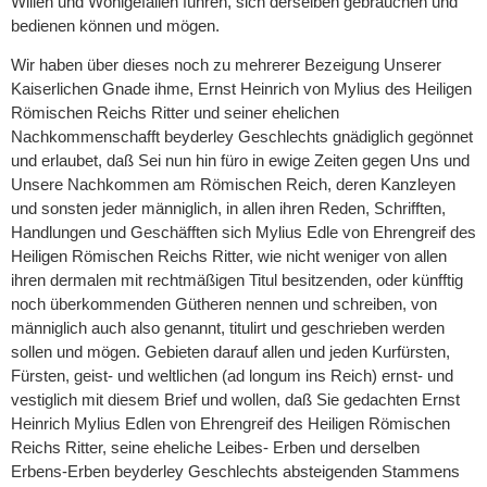
Willen und Wohlgefallen führen, sich derselben gebrauchen und
bedienen können und mögen.
Wir haben über dieses noch zu mehrerer Bezeigung Unserer
Kaiserlichen Gnade ihme, Ernst Heinrich von Mylius des Heiligen
Römischen Reichs Ritter und seiner ehelichen
Nachkommenschafft beyderley Geschlechts gnädiglich gegönnet
und erlaubet, daß Sei nun hin füro in ewige Zeiten gegen Uns und
Unsere Nachkommen am Römischen Reich, deren Kanzleyen
und sonsten jeder männiglich, in allen ihren Reden, Schrifften,
Handlungen und Geschäfften sich Mylius Edle von Ehrengreif des
Heiligen Römischen Reichs Ritter, wie nicht weniger von allen
ihren dermalen mit rechtmäßigen Titul besitzenden, oder künfftig
noch überkommenden Gütheren nennen und schreiben, von
männiglich auch also genannt, titulirt und geschrieben werden
sollen und mögen. Gebieten darauf allen und jeden Kurfürsten,
Fürsten, geist- und weltlichen (ad longum ins Reich) ernst- und
vestiglich mit diesem Brief und wollen, daß Sie gedachten Ernst
Heinrich Mylius Edlen von Ehrengreif des Heiligen Römischen
Reichs Ritter, seine eheliche Leibes- Erben und derselben
Erbens-Erben beyderley Geschlechts absteigenden Stammens