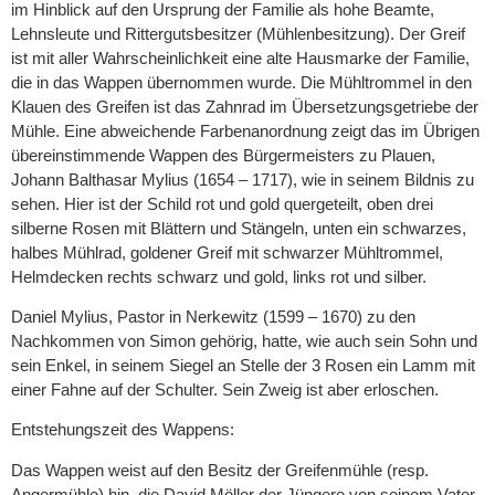
im Hinblick auf den Ursprung der Familie als hohe Beamte,
Lehnsleute und Rittergutsbesitzer (Mühlenbesitzung). Der Greif
ist mit aller Wahrscheinlichkeit eine alte Hausmarke der Familie,
die in das Wappen übernommen wurde. Die Mühltrommel in den
Klauen des Greifen ist das Zahnrad im Übersetzungsgetriebe der
Mühle. Eine abweichende Farbenanordnung zeigt das im Übrigen
übereinstimmende Wappen des Bürgermeisters zu Plauen,
Johann Balthasar Mylius (1654 – 1717), wie in seinem Bildnis zu
sehen. Hier ist der Schild rot und gold quergeteilt, oben drei
silberne Rosen mit Blättern und Stängeln, unten ein schwarzes,
halbes Mühlrad, goldener Greif mit schwarzer Mühltrommel,
Helmdecken rechts schwarz und gold, links rot und silber.
Daniel Mylius, Pastor in Nerkewitz (1599 – 1670) zu den
Nachkommen von Simon gehörig, hatte, wie auch sein Sohn und
sein Enkel, in seinem Siegel an Stelle der 3 Rosen ein Lamm mit
einer Fahne auf der Schulter. Sein Zweig ist aber erloschen.
Entstehungszeit des Wappens:
Das Wappen weist auf den Besitz der Greifenmühle (resp.
Angermühle) hin, die David Möller der Jüngere von seinem Vater