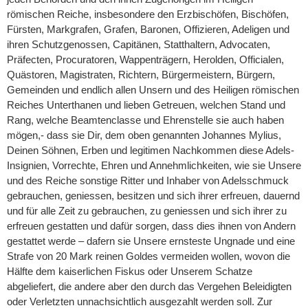
römischen Reiche, insbesondere den Erzbischöfen, Bischöfen,
Fürsten, Markgrafen, Grafen, Baronen, Offizieren, Adeligen und
ihren Schutzgenossen, Capitänen, Statthaltern, Advocaten,
Präfecten, Procuratoren, Wappenträgern, Herolden, Officialen,
Quästoren, Magistraten, Richtern, Bürgermeistern, Bürgern,
Gemeinden und endlich allen Unsern und des Heiligen römischen
Reiches Unterthanen und lieben Getreuen, welchen Stand und
Rang, welche Beamtenclasse und Ehrenstelle sie auch haben
mögen,- dass sie Dir, dem oben genannten Johannes Mylius,
Deinen Söhnen, Erben und legitimen Nachkommen diese Adels-
Insignien, Vorrechte, Ehren und Annehmlichkeiten, wie sie Unsere
und des Reiche sonstige Ritter und Inhaber von Adelsschmuck
gebrauchen, geniessen, besitzen und sich ihrer erfreuen, dauernd
und für alle Zeit zu gebrauchen, zu geniessen und sich ihrer zu
erfreuen gestatten und dafür sorgen, dass dies ihnen von Andern
gestattet werde – dafern sie Unsere ernsteste Ungnade und eine
Strafe von 20 Mark reinen Goldes vermeiden wollen, wovon die
Hälfte dem kaiserlichen Fiskus oder Unserem Schatze
abgeliefert, die andere aber den durch das Vergehen Beleidigten
oder Verletzten unnachsichtlich ausgezahlt werden soll. Zur