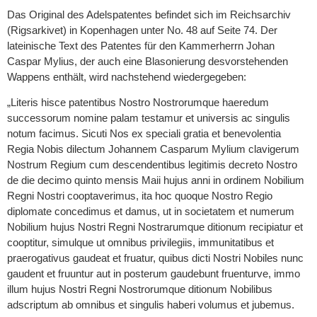
Das Original des Adelspatentes befindet sich im Reichsarchiv
(Rigsarkivet) in Kopenhagen unter No. 48 auf Seite 74. Der
lateinische Text des Patentes für den Kammerherrn Johan
Caspar Mylius, der auch eine Blasonierung desvorstehenden
Wappens enthält, wird nachstehend wiedergegeben:
„Literis hisce patentibus Nostro Nostrorumque haeredum
successorum nomine palam testamur et universis ac singulis
notum facimus. Sicuti Nos ex speciali gratia et benevolentia
Regia Nobis dilectum Johannem Casparum Mylium clavigerum
Nostrum Regium cum descendentibus legitimis decreto Nostro
de die decimo quinto mensis Maii hujus anni in ordinem Nobilium
Regni Nostri cooptaverimus, ita hoc quoque Nostro Regio
diplomate concedimus et damus, ut in societatem et numerum
Nobilium hujus Nostri Regni Nostrarumque ditionum recipiatur et
cooptitur, simulque ut omnibus privilegiis, immunitatibus et
praerogativus gaudeat et fruatur, quibus dicti Nostri Nobiles nunc
gaudent et fruuntur aut in posterum gaudebunt fruenturve, immo
illum hujus Nostri Regni Nostrorumque ditionum Nobilibus
adscriptum ab omnibus et singulis haberi volumus et jubemus.