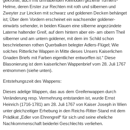
gekrönte, auch mit umhabenden Kleinoden gezierte Turniers­
Helme, deren Erster zur Rechten mit roth und silbernen und
Zweyter zur Lincken mit schwarz und goldenen Decken behänget
ist; Über dem Vordern erscheinet ein wachsender goldener-
einwärts sehender, in beiden Klauen eine silberne angezündete
Laterne haltender Greif, auf dem hintern aber ein- am obern Theil
silberner und am untern goldener, mit dem im Schild schon
beschriebenen rothen Querbalken belegter Adlers-Flügel; Wie
solches Ritterliche Wappen in Mitte dieses Unsers Kaiserlichen
Gnaden­ Briefs mit Farben eigentlicher entworffen ist.“ Diese
Blasonierung ist dem kaiserlichen Wappenbrief vom 28. Juli 1767
entnommen (siehe unten).
Entstehungszeit des Wappens:
Dieses adelige Wappen, das aus dem Greifenwappen durch
Veränderung resp. Vermehrung entstanden ist, wurde Ernst
Heinrich (1716-1781) am 28. Juli 1767 von Kaiser Joseph in Wien
unter gleichzeitiger Erhebung in den Reichs-Ritter-Stand mit dem
Prädikat „Edler von Ehrengreif“ für sich und seine eheliche
Nachkommenschaft beiderlei Geschlechts verliehen.